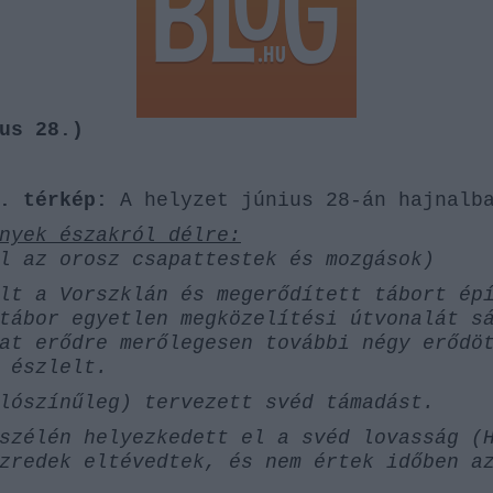
erült az Akadémiai és egyetemi oktatás látóköréből is; ug
 kénytelenek voltak új utakat keresni maguknak, és olyan tém
 vágta volna a
Pickelhaubét
. Nők szerepe a hadseregben, a t
vilek és katonák összezördülései, hadifoglyok sorsa stb. stb. 
en ismét reneszánszát éli.
us 28.)
érfélen fociznak. Képzett történészek, akik biztos kézzel fo
tik) a posztmodern szkepszis minden redőzetét. Ugyanakkor
. térkép:
A helyzet június 28-án hajnalb
ik olvasták, ismerik, és nem sajnálják a kritikát, ha az ille
nyek északról délre:
driánságokat követ el. Kikötés, sőt vesszőfutás is előfordul
l az orosz csapattestek és mozgások)
ogalmát.
lt a Vorszklán és megerődített tábort ép
és Múzeum ismeretterjesztő fórumaként jelentkezik hétről-hé
tábor egyetlen megközelítési útvonalát s
, terjedelme vegyes, tükrözi a kollektíva szerteágazó érdeklődé
at erődre merőlegesen további négy erődö
 észlelt.
lószínűleg) tervezett svéd támadást.
szélén helyezkedett el a svéd lovasság (
zredek eltévedtek, és nem értek időben a