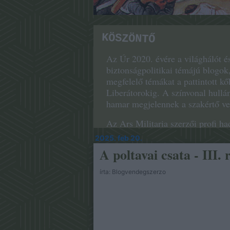
KÖSZÖNTŐ
Az Úr 2020. évére a világhálót és
biztonságpolitikai témájú blogok
megfelelő témákat a pattintott k
Liberátorokig. A színvonal hullám
hamar megjelennek a szakértő vel
Az Ars Militaria szerzői profi ha
biggyesztett had szócska azonban
2025. feb 20.
Vezérkar vagy a Hadilevéltár val
A poltavai csata - III. 
csípőben hordozott gránátszilánk 
korábbi időszakok háborúiról írt
írta:
Blogvendegszerzo
elégítették ki, hanem nagyon is pr
Sajnos, ezek a munkák a bennük r
második világégés ráadásul jócská
követő baloldali, pacifista hullá
gyanússá, amolyan fasisztoid hóbo