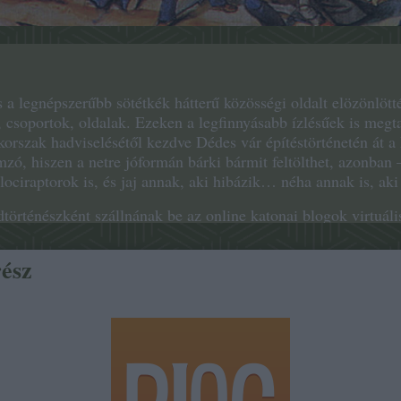
 a legnépszerűbb sötétkék hátterű közösségi oldalt elözönlött
, csoportok, oldalak. Ezeken a legfinnyásabb ízlésűek is megt
őkorszak hadviselésétől kezdve Dédes vár építéstörténetén át a
zó, hiszen a netre jóformán bárki bármit feltölthet, azonban –
ociraptorok is, és jaj annak, aki hibázik… néha annak is, ak
dtörténészként szállnának be az online katonai blogok virtuáli
 esetükben nem fosztóképző. Ezt a műfajt sokáig többnyire hi
amelyik sötét irodájában, az uniformisra könyökvédőt húzva ült
rész
emlékeztetett a háború realitásaira. A vaskos könyvek, amelye
ak, magukon viselték a hivatásos katona szemléletét, és álta
aktikus célokat szolgáltak: a múlt tapasztalatait átadva segíte
ejlő óriási tényanyag ellenére gyakran olyanok, mint a lening
n elvette a fejlett világ kedvét a háborúsditól. A vietnámi há
mokat követően és általában a jóléti társadalmak világában az 
rttá vált.