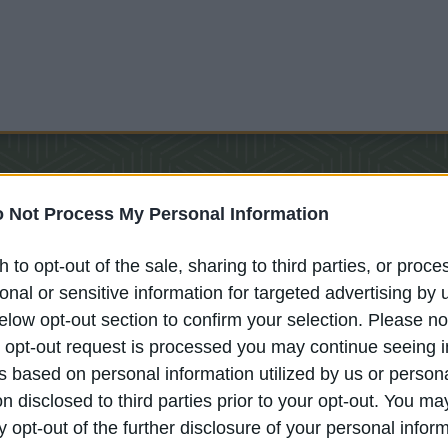
ületük (betűrendben):
bsburg monarchia és Magyarország hadtörténete a 16-17. század
pítésre és működésére; speciális kutatási területe a várépítésze
 Európában és Magyarországon.
évi forradalom és szabadságharc története.
ész
 Not Process My Personal Information
ar haditengerészet története.
h to opt-out of the sale, sharing to third parties, or proce
 a 18. század hadművészete és a napóleoni háborúk, az utóbbi é
onal or sensitive information for targeted advertising by 
, a török háborúk hadifogoly-kérdésével, illetve Hadik András
elow opt-out section to confirm your selection. Please no
r opt-out request is processed you may continue seeing i
2/?type=authors&mode=browse&sel=10031372
 based on personal information utilized by us or person
on disclosed to third parties prior to your opt-out. You ma
munkatársa, kutatási területe a 17/18. század fordulójának mag
y opt-out of the further disclosure of your personal infor
zabadságharc időszaka.