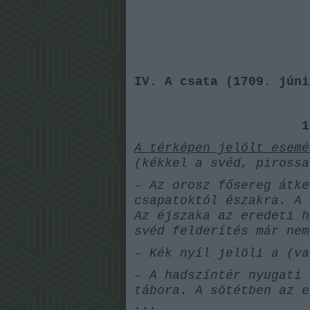
A hadtörténetírás teljesen kik
ilyesmivel akartak foglalkozni,
porosz vezérkari tiszt a falhoz
összetétele, tábori bordélyok, ci
megújult, és az utóbbi évtizedekb
IV. A csata
(1709. júni
Szerzőink, mondhatjuk, mindkét t
ismerik (bár annyira nem szere
1
munkásságukat egyenruhás kollégá
A térképen jelölt esemé
fogalmakat vagy egyéb civil slen
(kékkel a svéd, pirossa
használta a csata és az ütközet f
– Az orosz fősereg átke
Blogunk, a Hadtörténeti Intézet 
csapatoktól északra. A 
szerint ezen írások műfaja, témája
Az éjszaka az eredeti h
svéd felderítés már nem
Kellemes olvasgatást kíván:
– Kék nyíl jelöli a (va
– A hadszíntér nyugati 
tábora. A sötétben az e
...