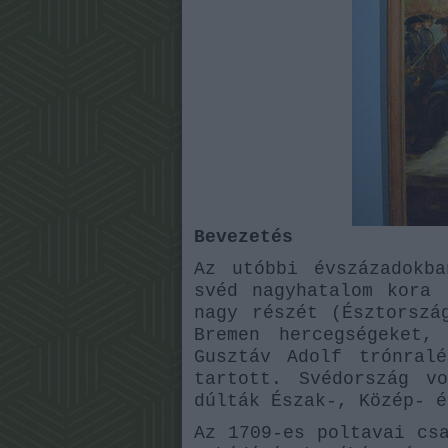
Bevezetés
Az utóbbi évszázadokb
svéd nagyhatalom kora 
nagy részét (Észtorszá
Bremen hercegségeket,
Gusztáv Adolf trónral
tartott. Svédország v
dúlták Észak-, Közép- é
Az 1709-es poltavai cs