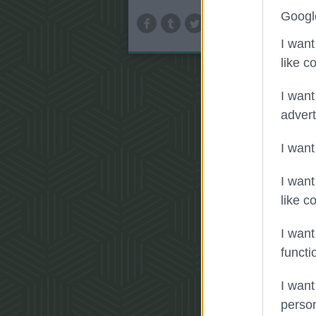
Googl
I want
like c
I want
advert
I want
I want
like c
I want
functi
I want
person