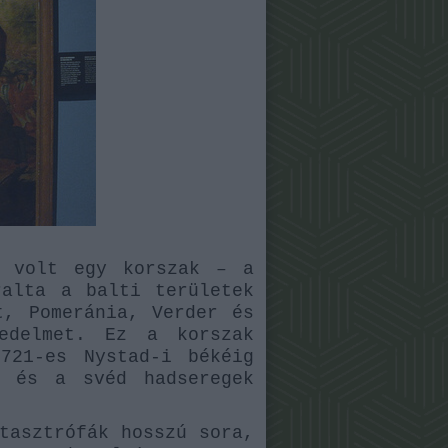
n volt egy korszak – a
ralta a balti területek
t, Pomeránia, Verder és
kedelmet. Ez a korszak
721-es Nystad-i békéig
a és a svéd hadseregek
tasztrófák hosszú sora,