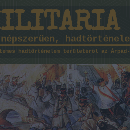
MILITARIA
 népszerűen, hadtörténele
temes hadtörténelem területéről az Árpád-