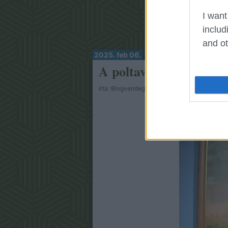
I want
includ
and ot
2025. feb 06.
A poltavai csata - I. ré
írta:
Blogvendegszerzo