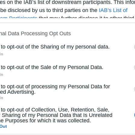
ties on the IAB’s list of downstream participants. This inf
seregek
be disclosed by us to third parties on the
IAB’s List of
rú története, ezen belül a háború kitörésének körülményei és b
mostani epizódjában a poltavai csatában 
am Participants
that may further disclose it to other third
ük górcső alá.
te that this website/app uses one or more Google servi
vi forradalom és szabadságharc története, különös tekintettel
nal Data Processing Opt Outs
r and store information including but not limited to your v
nál
 to opt-out of the Sharing of my personal data.
aviour. You may click to grant or deny consent to Googl
atonai részvétele a második világháborúban.
lkatúak, erőteljesek, mozgékonyak, jól b
In
ty tags to use your data for below specified purposes in 
éget és az ínséget is, született harcoso
nsent section.
 to opt-out of the Sale of my Personal Data.
ú története.
In
 to opt-out of processing my Personal Data for
neti Intézet és Múzeum munkatársa. Kutatási területe Magyaro
Gusztáv, XI. Károly és XII. Károly) ural
ed Advertising.
és szabadságharc eseményeinek és következményeinek erőszakt
vált, az államgépezet és az egyház is a 
In
sgálata. Az MTA Történeti Bizottsága II. világháborús albizot
az állami propagandát, nyilvántartást
lanyokról. A tábori lelkészek a hadsere
 to opt-out of Collection, Use, Retention, Sale,
 Sharing of my Personal Data that Is Unrelated
he Purposes for which it was collected.
dtörténete.
Out