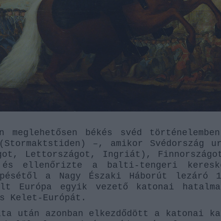
an meglehetősen békés svéd történelembe
(Stormaktstiden) –, amikor Svédország u
got, Lettországot, Ingriát), Finnországo
 és ellenőrizte a balti-tengeri keres
épésétől a Nagy Északi Háborút lezáró 1
olt Európa egyik vezető katonai hatalm
s Kelet-Európát.
ata után azonban elkezdődött a katonai ka