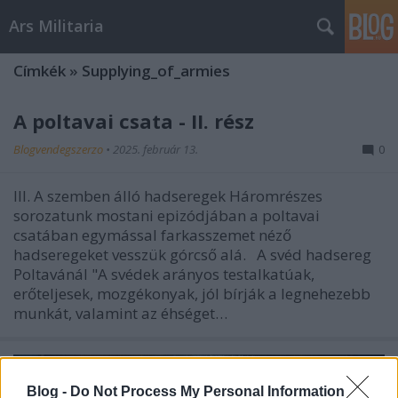
Ars Militaria
Címkék
»
Supplying_of_armies
A poltavai csata - II. rész
Blogvendegszerzo
•
2025. február 13.
0
III. A szemben álló hadseregek Háromrészes
sorozatunk mostani epizódjában a poltavai
csatában egymással farkasszemet néző
hadseregeket vesszük górcső alá. A svéd hadsereg
Poltavánál "A svédek arányos testalkatúak,
erőteljesek, mozgékonyak, jól bírják a legnehezebb
munkát, valamint az éhséget…
Blog -
Do Not Process My Personal Information