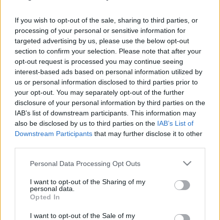
If you wish to opt-out of the sale, sharing to third parties, or
processing of your personal or sensitive information for
targeted advertising by us, please use the below opt-out
section to confirm your selection. Please note that after your
opt-out request is processed you may continue seeing
interest-based ads based on personal information utilized by
us or personal information disclosed to third parties prior to
your opt-out. You may separately opt-out of the further
disclosure of your personal information by third parties on the
IAB’s list of downstream participants. This information may
also be disclosed by us to third parties on the
IAB’s List of
A poltavai csata - I. rész
Downstream Participants
that may further disclose it to other
Blogvendegszerzo
•
2025. február 06.
0
third parties.
Please note that this website/app uses one or more Google
Personal Data Processing Opt Outs
Bevezetés Az utóbbi évszázadokban meglehetősen
services and may gather and store information including but
békés svéd történelemben volt egy korszak – a svéd
not limited to your visit or usage behaviour. You may click to
I want to opt-out of the Sharing of my
personal data.
nagyhatalom kora (Stormaktstiden) –, amikor
grant or deny consent to Google and its third-party tags to
Opted In
Svédország uralta a balti területek nagy részét
use your data for below specified purposes in below Google
(Észtországot, Lettországot, Ingriát), Finnországot,
consent section.
I want to opt-out of the Sale of my