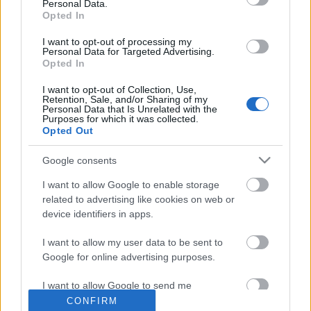
Pomeránia, Verder és Bremen hercegségeket, és…
Personal Data.
Opted In
I want to opt-out of processing my
Personal Data for Targeted Advertising.
Opted In
I want to opt-out of Collection, Use,
Retention, Sale, and/or Sharing of my
Personal Data that Is Unrelated with the
Purposes for which it was collected.
Opted Out
Google consents
I want to allow Google to enable storage
related to advertising like cookies on web or
device identifiers in apps.
I want to allow my user data to be sent to
MENNYI VOLT VALÓJÁBAN A
Google for online advertising purposes.
SZÁZEZER TÖRÖK?
I want to allow Google to send me
TÉNYEK ÉS ADATOK A 16–17. SZÁZADI
personalized advertising.
CONFIRM
HADERŐK LÉTSZÁMÁRÓL